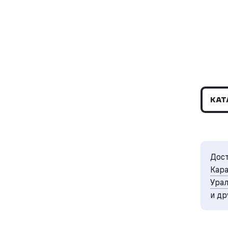
КАТ
Дост
Кара
Урал
и др