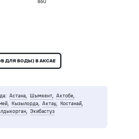
860
 ДЛЯ ВОДЫ) В АКСАЕ
да:
Астана,
Шымкент,
Актобе,
мей,
Кызылорда,
Актау,
Костанай,
алдыкорган,
Экибастуз