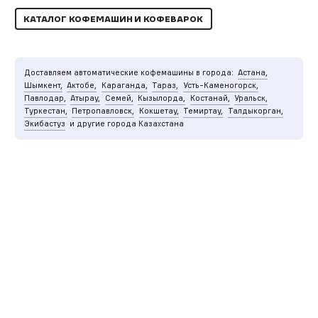
КАТАЛОГ КОФЕМАШИН И КОФЕВАРОК
Доставляем автоматические кофемашины в города:
Астана,
Шымкент,
Актобе,
Караганда,
Тараз,
Усть-Каменогорск,
Павлодар,
Атырау,
Семей,
Кызылорда,
Костанай,
Уральск,
Туркестан,
Петропавловск,
Кокшетау,
Темиртау,
Талдыкорган,
Экибастуз
и другие города Казахстана