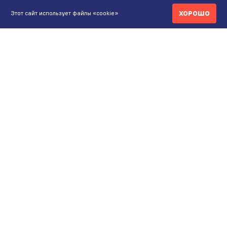
ХОРОШО
Этот сайт использует файлы «cookie»
КОНТАКТЫ
ИНТЕРНЕТ-МАГАЗИН
+7 771 200 77 99
ПН-ВС 9.00-20:00
shop@maunfeld.kz
ОПТОВЫЕ ПРОДАЖИ
+7 771 200 77 99