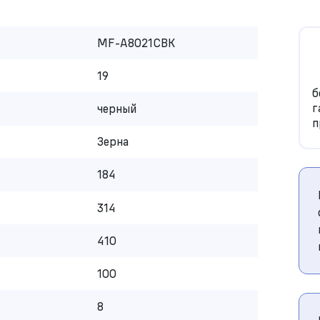
MF-A8021CBK
19
б
г
черный
п
Зерна
184
314
410
100
8