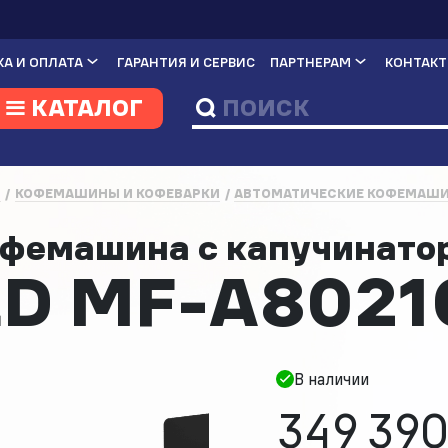
А И ОПЛАТА
ГАРАНТИЯ И СЕРВИС
ПАРТНЕРАМ
КОНТАК
КАТАЛОГ
И
КОФЕМАШИНЫ И КОФЕВАРКИ
АВТОМАТИЧЕСКИЕ КОФЕМАШ
офемашина с капучинат
D MF-A8021
В наличии
349 390