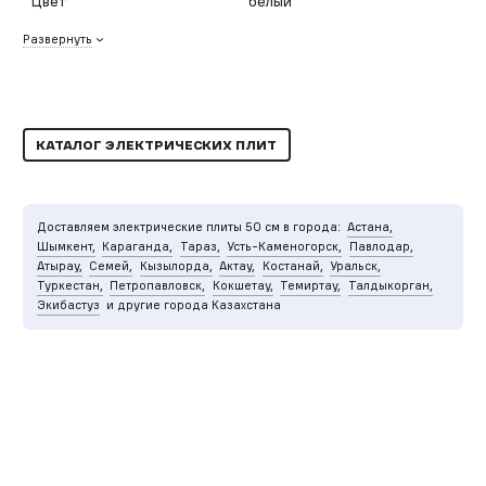
Цвет
белый
Развернуть
КАТАЛОГ ЭЛЕКТРИЧЕСКИХ ПЛИТ
Доставляем электрические плиты 50 см в города:
Астана,
Шымкент,
Караганда,
Тараз,
Усть-Каменогорск,
Павлодар,
Атырау,
Семей,
Кызылорда,
Актау,
Костанай,
Уральск,
Туркестан,
Петропавловск,
Кокшетау,
Темиртау,
Талдыкорган,
Экибастуз
и другие города Казахстана