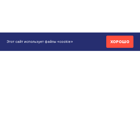
ХОРОШО
Этот сайт использует файлы «cookie»
КОНТАКТЫ
ИНТЕРНЕТ-МАГАЗИН
+7 771 200 77 99
ПН-ВС 9.00-20:00