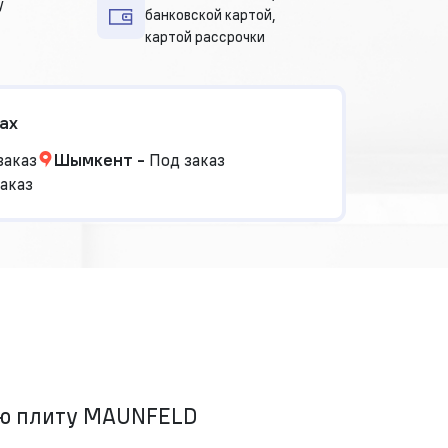
у
банковской картой,
картой рассрочки
ах
заказ
Шымкент
-
Под заказ
аказ
ую плиту MAUNFELD