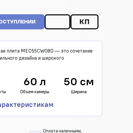
КП
ПОСТУПЛЕНИИ
кая плита MEC55CW08D — это сочетание
ильного дизайна и широкого
60 л
50 см
оты
Объем камеры
Ширина
арактеристикам
Оплата наличными,