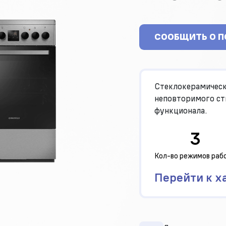
СООБЩИТЬ О 
Стеклокерамичес
неповторимого ст
функционала.
3
Кол-во режимов раб
Перейти к х