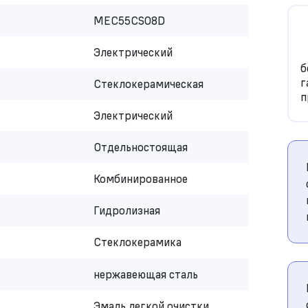
MEC55CS08D
Электрический
б
г
Стеклокерамическая
п
Электрический
Отдельностоящая
Комбинированное
Гидролизная
Стеклокерамика
нержавеющая сталь
Эмаль легкой очистки