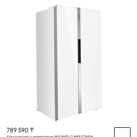
789 590 ₸
Холодильник с инвертором MAUNFELD MFF177NFW