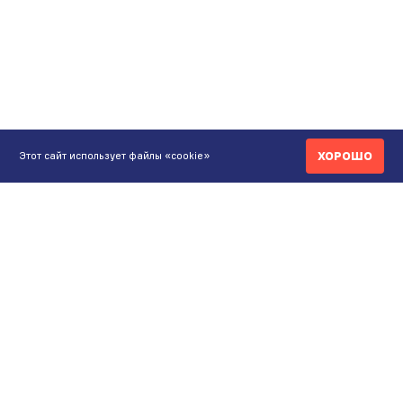
ХОРОШО
Этот сайт использует файлы «cookie»
КОНТАКТЫ
ИНТЕРНЕТ-МАГАЗИН
+7 771 200 77 99