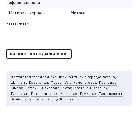
эффективности
Материал корпуса
Металл
Развернуть
КАТАЛОГ ХОЛОДИЛЬНИКОВ
Доставляем холодильники шириной 90 см в города:
Астана,
Шымкент,
Караганда,
Тараз,
Усть-Каменогорск,
Павлодар,
Атырау,
Семей,
Кызылорда,
Актау,
Костанай,
Уральск,
Туркестан,
Петропавловск,
Кокшетау,
Темиртау,
Талдыкорган,
Экибастуз
и другие города Казахстана