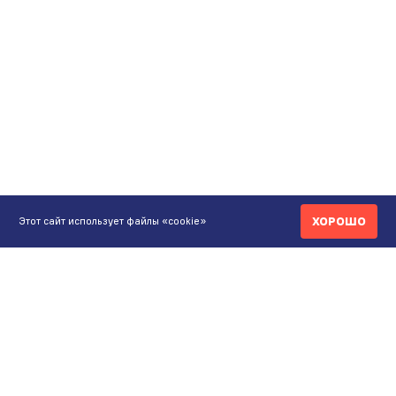
ХОРОШО
Этот сайт использует файлы «cookie»
КОНТАКТЫ
ИНТЕРНЕТ-МАГАЗИН