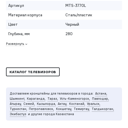
Артикул
MTS-3770L
Материал корпуса
Сталь/пластик
Цвет
Черный
Глубина, мм
280
Развернуть
КАТАЛОГ ТЕЛЕВИЗОРОВ
Доставляем кронштейны для телевизоров в города:
Астана,
Шымкент,
Караганда,
Тараз,
Усть-Каменогорск,
Павлодар,
Атырау,
Семей,
Кызылорда,
Актау,
Костанай,
Уральск,
Туркестан,
Петропавловск,
Кокшетау,
Темиртау,
Талдыкорган,
Экибастуз
и другие города Казахстана