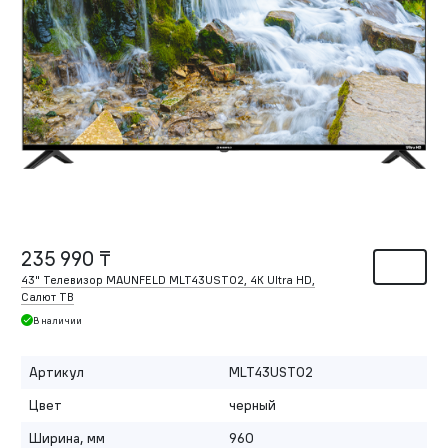
235 990 ₸
43" Телевизор MAUNFELD MLT43UST02, 4K Ultra HD,
Салют ТВ
В наличии
Артикул
MLT43UST02
Цвет
черный
Ширина, мм
960