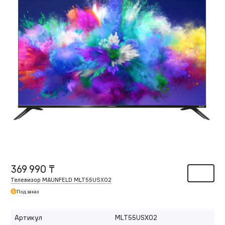
369 990 ₸
Телевизор MAUNFELD MLT55USX02
Под заказ
Артикул
MLT55USX02