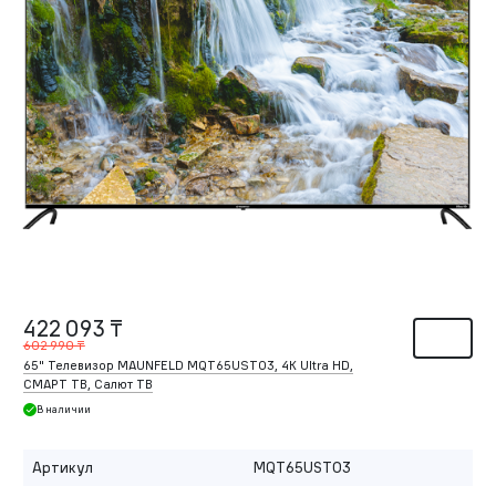
422 093 ₸
602 990 ₸
65" Телевизор MAUNFELD MQT65UST03, 4K Ultra HD,
СМАРТ ТВ, Салют ТВ
В наличии
Артикул
MQT65UST03