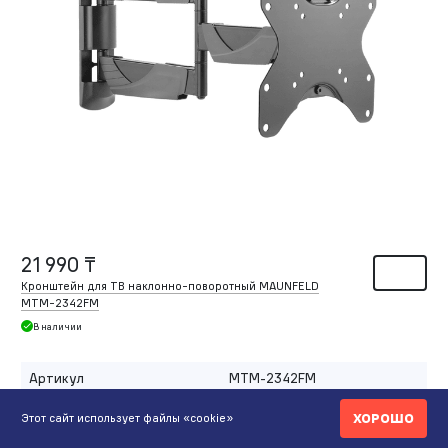
21 990 ₸
Кронштейн для ТВ наклонно-поворотный MAUNFELD
MTM-2342FM
В наличии
Артикул
MTM-2342FM
Цвет
Черный
ХОРОШО
Этот сайт использует файлы «cookie»
Глубина, мм
226