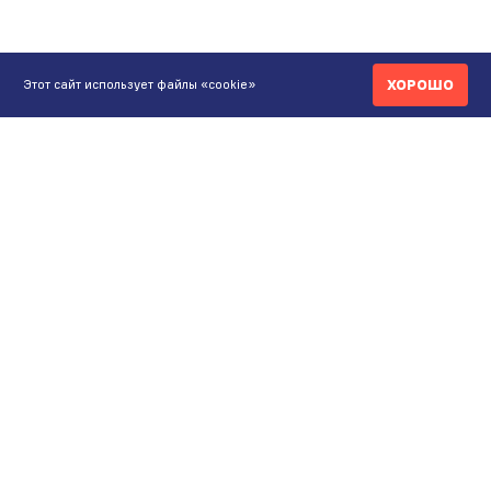
ХОРОШО
Этот сайт использует файлы «cookie»
КОНТАКТЫ
ИНТЕРНЕТ-МАГАЗИН
+7 771 200 77 99
ПН-ВС 9.00-20:00
shop@maunfeld.kz
ОПТОВЫЕ ПРОДАЖИ