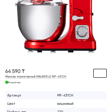
64 590 ₸
Миксер планетарный MAUNFELD MF-431CH
В наличии
Артикул
MF-431CH
Цвет
вишневый
Глубина, мм
270