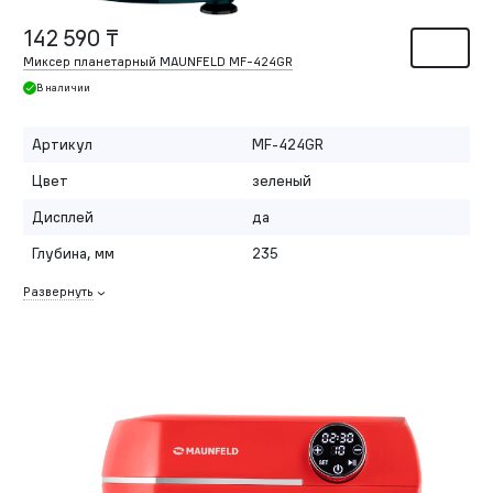
142 590 ₸
Миксер планетарный MAUNFELD MF-424GR
В наличии
Артикул
MF-424GR
Цвет
зеленый
Дисплей
да
Глубина, мм
235
Развернуть