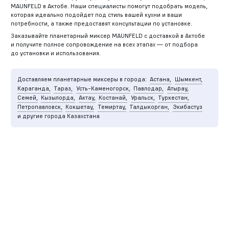
MAUNFELD в Актобе. Наши специалисты помогут подобрать модель,
которая идеально подойдет под стиль вашей кухни и ваши
потребности, а также предоставят консультации по установке.
Заказывайте планетарный миксер MAUNFELD с доставкой в Актобе
и получите полное сопровождение на всех этапах — от подбора
до установки и использования.
Доставляем планетарные миксеры в города:
Астана,
Шымкент,
Караганда,
Тараз,
Усть-Каменогорск,
Павлодар,
Атырау,
Семей,
Кызылорда,
Актау,
Костанай,
Уральск,
Туркестан,
Петропавловск,
Кокшетау,
Темиртау,
Талдыкорган,
Экибастуз
и другие города Казахстана