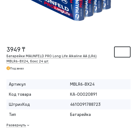
3949 ₸
Батарейки MAUNFELD PRO Long Life Alkaline AA (LR6)
MBLR6-BX24, бокс 24 шт.
Под заказ
Артикул
MBLR6-BX24
Код товара
КА-00020891
ШтрихКод
4610091788723
Тип
Батарейка
Развернуть