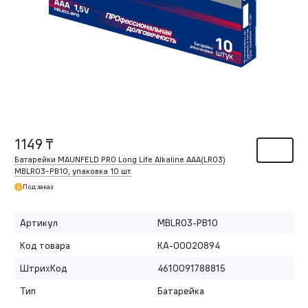
1149 ₸
Батарейки MAUNFELD PRO Long Life Alkaline ААА(LR03)
MBLR03-PB10, упаковка 10 шт.
Под заказ
Артикул
MBLR03-PB10
Код товара
КА-00020894
ШтрихКод
4610091788815
Тип
Батарейка