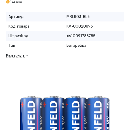
Под заказ
Артикул
MBLR03-BL4
Код товара
КА-00020893
ШтрихКод
4610091788785
Тип
Батарейка
Развернуть