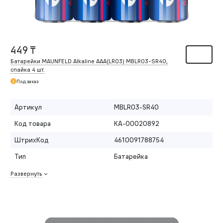
449 ₸
Батарейки MAUNFELD Alkaline ААА(LR03) MBLR03-SR40,
спайка 4 шт.
Под заказ
Артикул
MBLR03-SR40
Код товара
КА-00020892
ШтрихКод
4610091788754
Тип
Батарейка
Развернуть