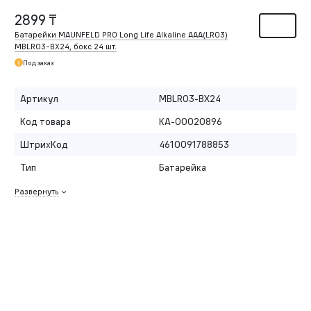
2899 ₸
Батарейки MAUNFELD PRO Long Life Alkaline ААА(LR03)
MBLR03-BX24, бокс 24 шт.
Под заказ
Артикул
MBLR03-BX24
Код товара
КА-00020896
ШтрихКод
4610091788853
Тип
Батарейка
Развернуть