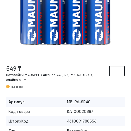
549 ₸
Батарейки MAUNFELD Alkaline AA (LR6) MBLR6-SR40,
спайка 4 шт
Под заказ
Артикул
MBLR6-SR40
Код товара
КА-00020887
ШтрихКод
4610091788556
Тип
Батарейка