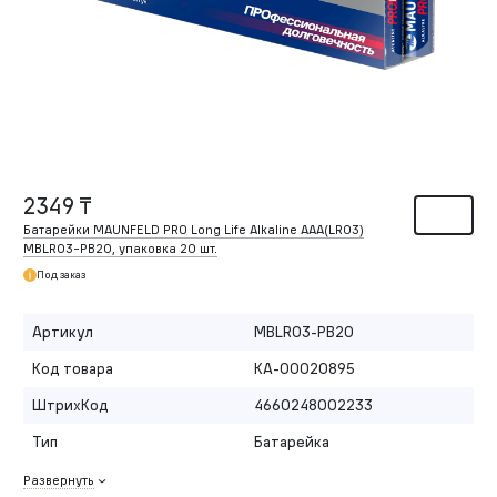
2349 ₸
Батарейки MAUNFELD PRO Long Life Alkaline ААА(LR03)
MBLR03-PB20, упаковка 20 шт.
Под заказ
Артикул
MBLR03-PB20
Код товара
КА-00020895
ШтрихКод
4660248002233
Тип
Батарейка
Развернуть