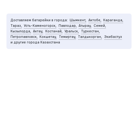
Доставляем батарейки в города:
Шымкент,
Актобе,
Караганда,
Тараз,
Усть-Каменогорск,
Павлодар,
Атырау,
Семей,
Кызылорда,
Актау,
Костанай,
Уральск,
Туркестан,
Петропавловск,
Кокшетау,
Темиртау,
Талдыкорган,
Экибастуз
и другие города Казахстана