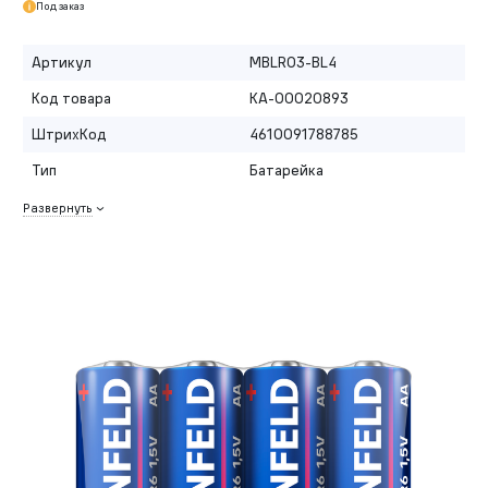
Под заказ
Артикул
MBLR03-BL4
Код товара
КА-00020893
ШтрихКод
4610091788785
Тип
Батарейка
Развернуть