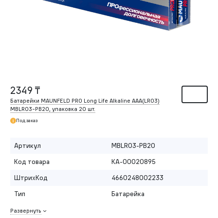
2349 ₸
Батарейки MAUNFELD PRO Long Life Alkaline ААА(LR03)
MBLR03-PB20, упаковка 20 шт.
Под заказ
Артикул
MBLR03-PB20
Код товара
КА-00020895
ШтрихКод
4660248002233
Тип
Батарейка
Развернуть