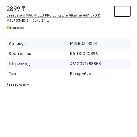
2899 ₸
Батарейки MAUNFELD PRO Long Life Alkaline ААА(LR03)
MBLR03-BX24, бокс 24 шт.
Под заказ
Артикул
MBLR03-BX24
Код товара
КА-00020896
ШтрихКод
4610091788853
Тип
Батарейка
Развернуть