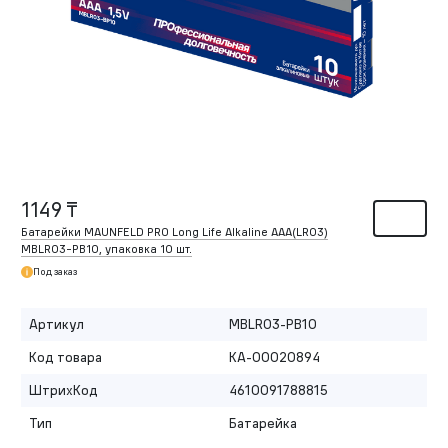
1149 ₸
Батарейки MAUNFELD PRO Long Life Alkaline ААА(LR03)
MBLR03-PB10, упаковка 10 шт.
Под заказ
Артикул
MBLR03-PB10
Код товара
КА-00020894
ШтрихКод
4610091788815
Тип
Батарейка