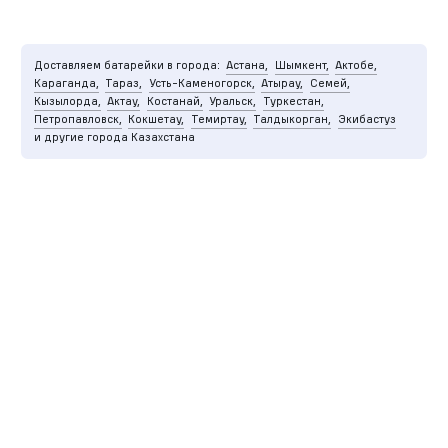
Доставляем батарейки в города:
Астана,
Шымкент,
Актобе,
Караганда,
Тараз,
Усть-Каменогорск,
Атырау,
Семей,
Кызылорда,
Актау,
Костанай,
Уральск,
Туркестан,
Петропавловск,
Кокшетау,
Темиртау,
Талдыкорган,
Экибастуз
и другие города Казахстана