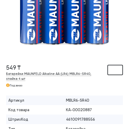
549 ₸
Батарейки MAUNFELD Alkaline AA (LR6) MBLR6-SR40,
спайка 4 шт
Под заказ
Артикул
MBLR6-SR40
Код товара
КА-00020887
ШтрихКод
4610091788556
Тип
Батарейка