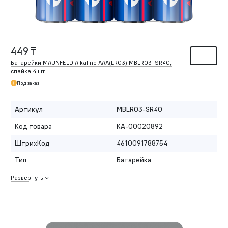
449 ₸
Батарейки MAUNFELD Alkaline ААА(LR03) MBLR03-SR40,
спайка 4 шт.
Под заказ
Артикул
MBLR03-SR40
Код товара
КА-00020892
ШтрихКод
4610091788754
Тип
Батарейка
Развернуть