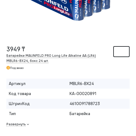
3949 ₸
Батарейки MAUNFELD PRO Long Life Alkaline AA (LR6)
MBLR6-BX24, бокс 24 шт.
Под заказ
Артикул
MBLR6-BX24
Код товара
КА-00020891
ШтрихКод
4610091788723
Тип
Батарейка
Развернуть