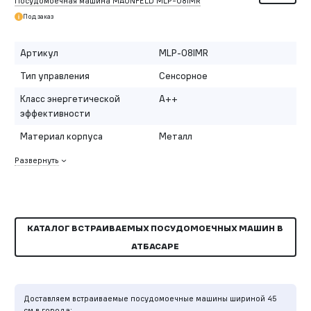
Посудомоечная машина MAUNFELD MLP-08IMR
Под заказ
Артикул
MLP-08IMR
Тип управления
Сенсорное
Класс энергетической
A++
эффективности
Материал корпуса
Металл
Развернуть
КАТАЛОГ ВСТРАИВАЕМЫХ ПОСУДОМОЕЧНЫХ МАШИН В
АТБАСАРЕ
Доставляем встраиваемые посудомоечные машины шириной 45
см в города: