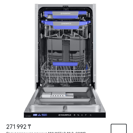
271 992 ₸