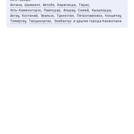
Астана,
Шымкент,
Актобе,
Караганда,
Тараз,
Усть-Каменогорск,
Павлодар,
Атырау,
Семей,
Кызылорда,
Актау,
Костанай,
Уральск,
Туркестан,
Петропавловск,
Кокшетау,
Темиртау,
Талдыкорган,
Экибастуз
и другие города Казахстана