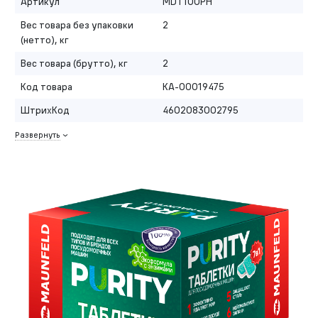
Артикул
MDT100PH
Вес товара без упаковки
2
(нетто), кг
Вес товара (брутто), кг
2
Код товара
КА-00019475
ШтрихКод
4602083002795
Развернуть