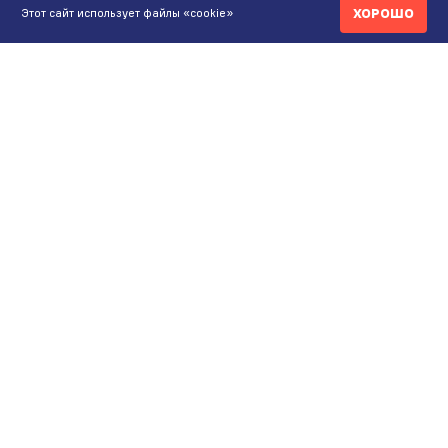
ХОРОШО
Этот сайт использует файлы «cookie»
КОНТАКТЫ
ИНТЕРНЕТ-МАГАЗИН
+7 771 200 77 99
ПН-ВС 9.00-20:00
shop@maunfeld.kz
ОПТОВЫЕ ПРОДАЖИ
+7 771 200 77 99