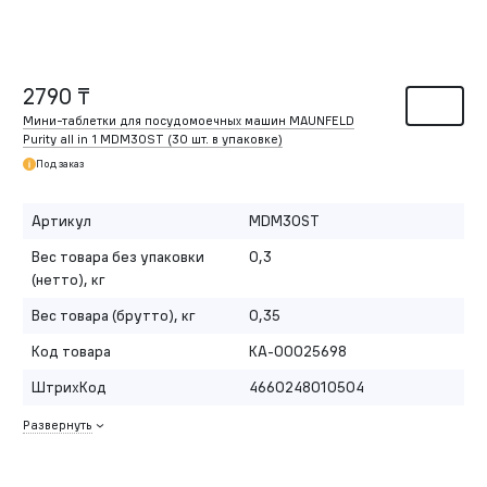
2790 ₸
Мини-таблетки для посудомоечных машин MAUNFELD
Purity all in 1 MDM30ST (30 шт. в упаковке)
Под заказ
Артикул
MDM30ST
Вес товара без упаковки
0,3
(нетто), кг
Вес товара (брутто), кг
0,35
Код товара
КА-00025698
ШтрихКод
4660248010504
Развернуть