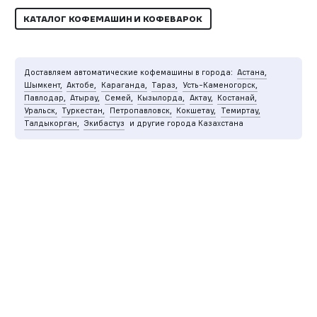
КАТАЛОГ КОФЕМАШИН И КОФЕВАРОК
Доставляем автоматические кофемашины в города:
Астана,
Шымкент,
Актобе,
Караганда,
Тараз,
Усть-Каменогорск,
Павлодар,
Атырау,
Семей,
Кызылорда,
Актау,
Костанай,
Уральск,
Туркестан,
Петропавловск,
Кокшетау,
Темиртау,
Талдыкорган,
Экибастуз
и другие города Казахстана