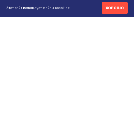
ХОРОШО
Этот сайт использует файлы «cookie»
КОНТАКТЫ
ИНТЕРНЕТ-МАГАЗИН
+7 771 200 77 99
ПН-ВС 9.00-20:00
shop@maunfeld.kz
ОПТОВЫЕ ПРОДАЖИ
+7 771 200 77 99