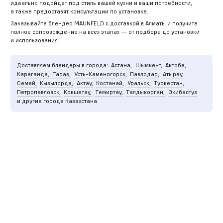
идеально подойдет под стиль вашей кухни и ваши потребности,
а также предоставят консультации по установке.
Заказывайте блендер MAUNFELD с доставкой в Алматы и получите
полное сопровождение на всех этапах — от подбора до установки
и использования.
Доставляем блендеры в города:
Астана,
Шымкент,
Актобе,
Караганда,
Тараз,
Усть-Каменогорск,
Павлодар,
Атырау,
Семей,
Кызылорда,
Актау,
Костанай,
Уральск,
Туркестан,
Петропавловск,
Кокшетау,
Темиртау,
Талдыкорган,
Экибастуз
и другие города Казахстана