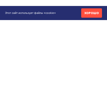
ХОРОШО
Этот сайт использует файлы «cookie»
КОНТАКТЫ
ИНТЕРНЕТ-МАГАЗИН
+7 771 200 77 99
ПН-ВС 9.00-20:00
shop@maunfeld.kz
ОПТОВЫЕ ПРОДАЖИ