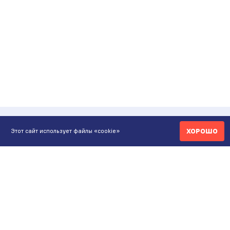
ХОРОШО
Этот сайт использует файлы «cookie»
КОНТАКТЫ
ИНТЕРНЕТ-МАГАЗИН
+7 771 200 77 99
ПН-ВС 9.00-20:00