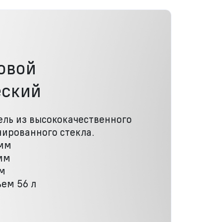
овой
еский
ль из высококачественного
ированного стекла.
мм
мм
мм
ем 56 л