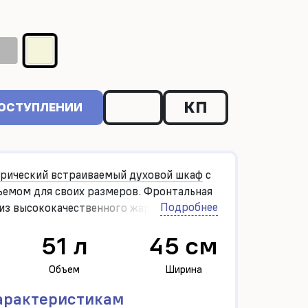
КП
ПОСТУПЛЕНИИ
рический встраиваемый духовой шкаф
с
емом для своих размеров. Фронтальная
Подробнее
 из высококачественного жаропрочного
екла.
51 л
45 см
Объем
Ширина
арактеристикам