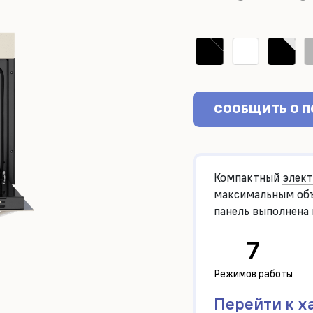
СООБЩИТЬ О 
Компактный
элект
максимальным объ
панель выполнена
тонированного ст
7
Режимов работы
Перейти к х