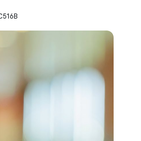
C516B