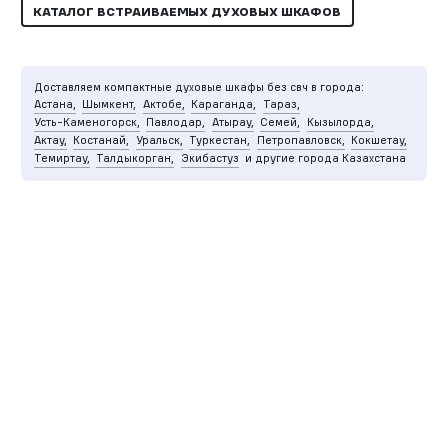
КАТАЛОГ ВСТРАИВАЕМЫХ ДУХОВЫХ ШКАФОВ
Доставляем компактные духовые шкафы без свч в города:
Астана,
Шымкент,
Актобе,
Караганда,
Тараз,
Усть-Каменогорск,
Павлодар,
Атырау,
Семей,
Кызылорда,
Актау,
Костанай,
Уральск,
Туркестан,
Петропавловск,
Кокшетау,
Темиртау,
Талдыкорган,
Экибастуз
и другие города Казахстана