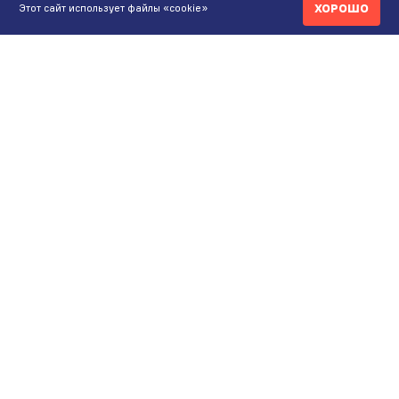
ХОРОШО
Этот сайт использует файлы «cookie»
КОНТАКТЫ
ИНТЕРНЕТ-МАГАЗИН
+7 771 200 77 99
ПН-ВС 9.00-20:00
shop@maunfeld.kz
ОПТОВЫЕ ПРОДАЖИ
+7 771 200 77 99