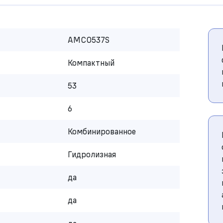
AMCO537S
Компактный
53
6
Комбинированное
Гидролизная
да
да