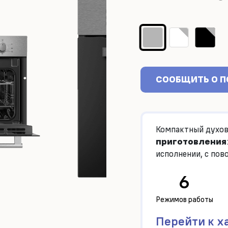
СООБЩИТЬ О 
Компактный духов
приготовления
исполнении, с по
сенсорными клави
6
Режимов работы
Перейти к х