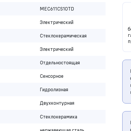
MEC611CS10TD
Электрический
б
г
Стеклокерамическая
п
Электрический
Отдельностоящая
Сенсорное
Гидролизная
Двухконтурная
Стеклокерамика
нержавеющая сталь