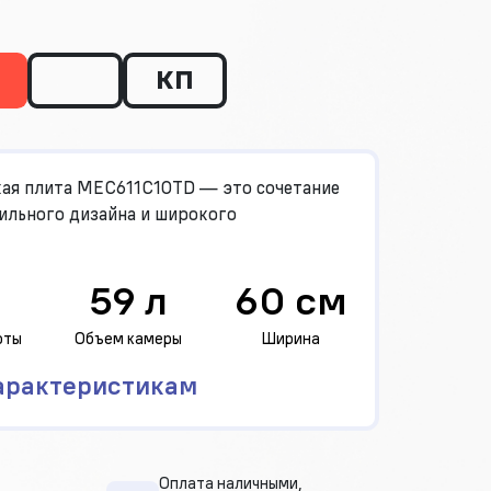
КП
ая плита MEC611C10TD — это сочетание
ильного дизайна и широкого
59 л
60 см
оты
Объем камеры
Ширина
арактеристикам
Оплата наличными,