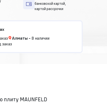
у
банковской картой,
картой рассрочки
ах
аказ
Алматы
-
В наличии
 заказ
ую плиту MAUNFELD