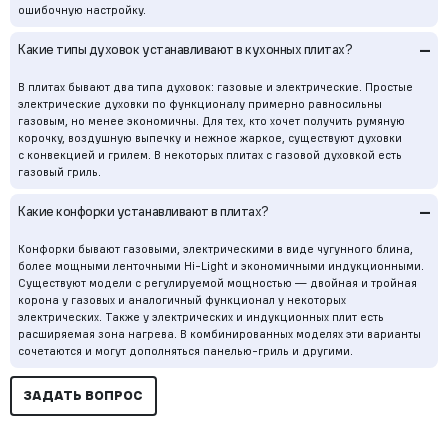
ошибочную настройку.
–
Какие типы духовок устанавливают в кухонных плитах?
В плитах бывают два типа духовок: газовые и электрические. Простые
электрические духовки по функционалу примерно равносильны
газовым, но менее экономичны. Для тех, кто хочет получить румяную
корочку, воздушную выпечку и нежное жаркое, существуют духовки
с конвекцией и грилем. В некоторых плитах с газовой духовкой есть
газовый гриль.
–
Какие конфорки устанавливают в плитах?
Конфорки бывают газовыми, электрическими в виде чугунного блина,
более мощными ленточными Hi-Light и экономичными индукционными.
Существуют модели с регулируемой мощностью — двойная и тройная
корона у газовых и аналогичный функционал у некоторых
электрических. Также у электрических и индукционных плит есть
расширяемая зона нагрева. В комбинированных моделях эти варианты
сочетаются и могут дополняться панелью-гриль и другими.
ЗАДАТЬ ВОПРОС