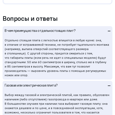
Вопросы и ответы
–
В чем преимущества отдельностоящих плит?
Отдельно стоящая плита с легкостью впишется в любую кухню: она,
в отличие от встраиваемой техники, не потребует тщательного монтажа
(например, выпила отверстий соответствующего размера
в столешнице). С другой стороны, придется смириться с тем,
что габариты плиты (если речь не идет о специальных моделях) будут
стандартными: 50 или 60 сантиметров в ширину, столько же в глубину
и 85 сантиметров в высоту. Максимум, что вам тут позволит
производитель — выровнять уровень плиты с помощью регулируемых
ножек или опор.
–
Газовая или электрическая плита?
Выбор между газовой и электрической плитой, как правило, обусловлен
наличием (либо отсутствием) газопровода в квартире или доме.
В большинстве случаев при наличии газа выбирают газовую плиту: она
окажется дешевле и по цене, и в повседневной эксплуатации, хотя,
возможно, несколько ограничит пользователя в том, что касается