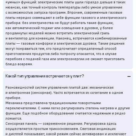
«умных» функций: электрические плиты ушли гораздо дальше в таких
нюансах, как точный контроль температуры либо умное управление
с возможностью запуска программ. Впрочем, современные газовые
плиты нередко совмещают в себе функции газового и электрического
прибора: без электричества не будут работать такие функции,
как автоматический поджиг или освещение в духовке, у более
продвинутых моделей можно встретить электрический гриль
и вентилятор для конвекции. Наконец, встречаются комбинированные
плиты — газовые конфорки и электрическая духовка. Такие решения
могут понравиться тем, кто предпочитает определенный способ
приготовления продуктов либо попросту опасается, что в случае
перебоев с подачей газа или электроэнергии не сможет приготовить
блюдо вовремя.
–
Какой тип управления встречается у плит?
Разновидностей систем управления плитой две: механическая
и электронная (сенсорная). Часто встречается их сочетание в одном
приборе.
Механика представлена традиционными поворотными
переключателями. С ними легко регулировать степень нагрева и другие
функции. Еще подобное оборудование считается надежным и редко
ломается.
Сенсорная панель — современное решение. Регулировка здесь
осуществляется простым прикосновением. Световая индикация
и дисплей показывают, какой режим сейчас активирован и исключают