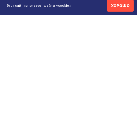
ХОРОШО
Этот сайт использует файлы «cookie»
КОНТАКТЫ
ИНТЕРНЕТ-МАГАЗИН
+7 771 200 77 99
ПН-ВС 9.00-20:00
shop@maunfeld.kz
ОПТОВЫЕ ПРОДАЖИ
+7 771 200 77 99
ПН-ВС 9:00-20:00
ШОУРУМ АЛМАТЫ
Пр. Жибек Жолы, 135