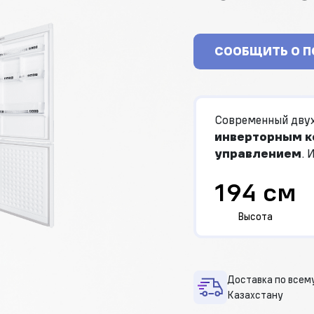
СООБЩИТЬ О 
Современный двух
инверторным к
управлением
. 
"Total No Frost"
194 см
Высота
Доставка по всем
Казахстану