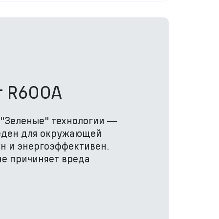
т R600A
 "Зеленые" технологии —
еден для окружающей
н и энергоэффективен.
не причиняет вреда