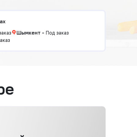
ах
заказ
Шымкент
-
Под заказ
аказ
ре