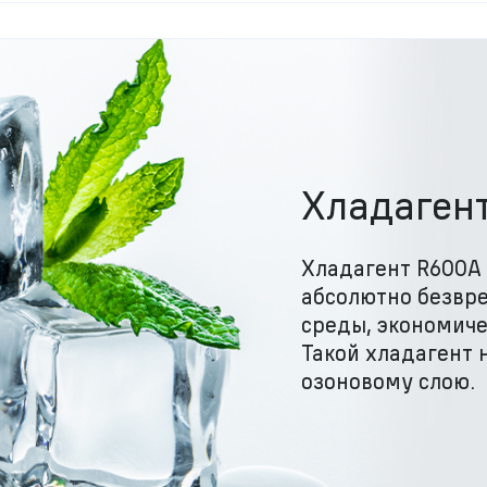
Хладаген
Хладагент R600A
абсолютно безвр
среды, экономиче
Такой хладагент 
озоновому слою.