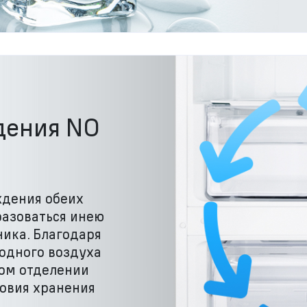
дения NO
ждения обеих
разоваться инею
ника. Благодаря
одного воздуха
ом отделении
овия хранения