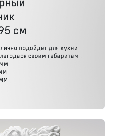
рный
ник
95 см
лично подойдет для кухни
лагодаря своим габаритам .
 мм
 мм
 мм