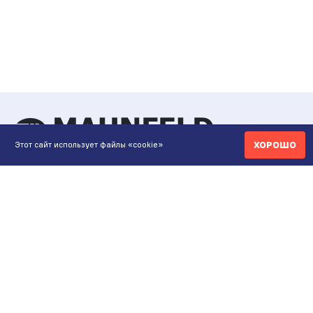
ХОРОШО
Этот сайт использует файлы «cookie»
КОНТАКТЫ
ИНТЕРНЕТ-МАГАЗИН
+7 771 200 77 99
ПН-ВС 9.00-20:00
shop@maunfeld.kz