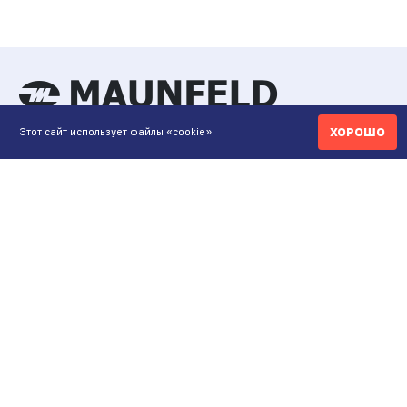
ХОРОШО
Этот сайт использует файлы «cookie»
КОНТАКТЫ
ИНТЕРНЕТ-МАГАЗИН
+7 771 200 77 99
ПН-ВС 9.00-20:00
shop@maunfeld.kz
ОПТОВЫЕ ПРОДАЖИ
+7 771 200 77 99