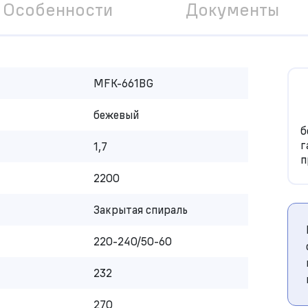
Особенности
Документы
MFK-661BG
бежевый
б
г
1,7
п
2200
Закрытая спираль
220-240/50-60
232
270