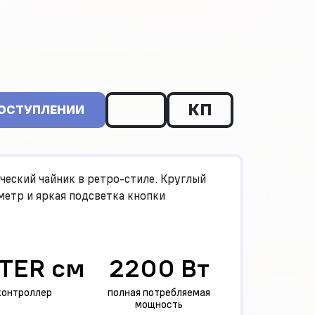
КП
ПОСТУПЛЕНИИ
ческий чайник в ретро-стиле. Круглый
етр и яркая подсветка кнопки
TER см
2200 Вт
контроллер
полная потребляемая
мощность