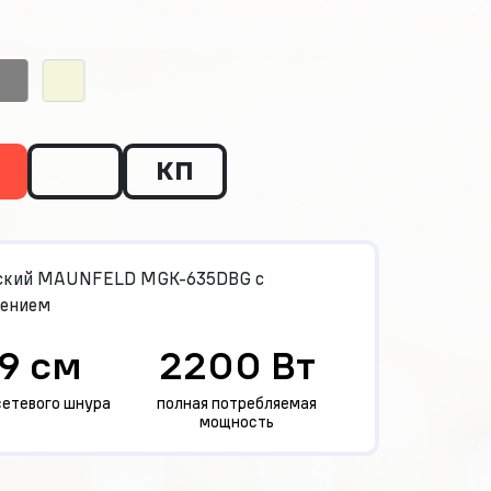
КП
еский MAUNFELD MGK-635DBG с
лением
9 см
2200 Вт
сетевого шнура
полная потребляемая
мощность