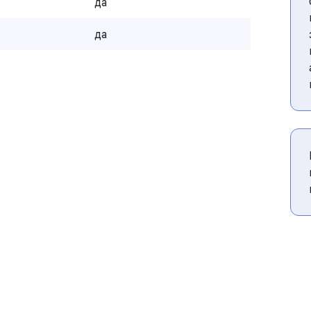
да
да