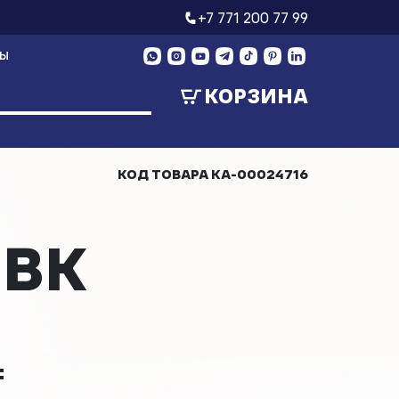
+7 771 200 77 99
ТЫ
КОРЗИНА
КОД ТОВАРА
КА-00024716
DBK
₸