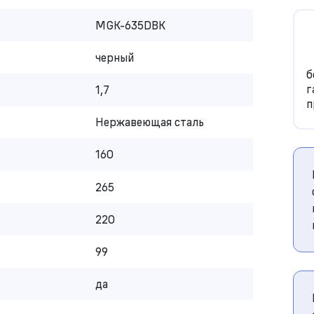
MGK-635DBK
черный
б
г
1,7
п
Нержавеющая сталь
160
265
220
99
да