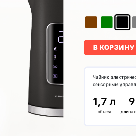
В КОРЗИНУ
Чайник электрич
сенсорным управ
1,7 л
9
объем
длина 