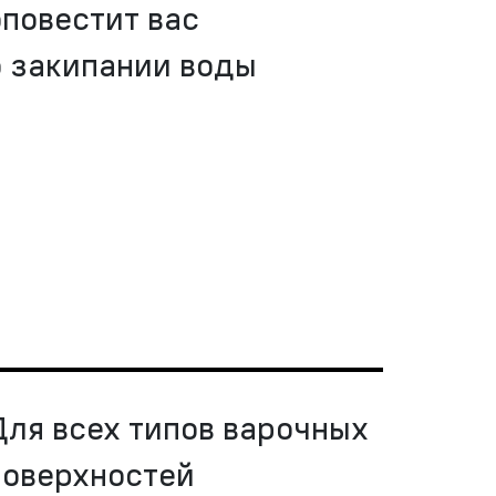
оповестит вас
о закипании воды
Для всех типов варочных
поверхностей