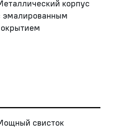
Металлический корпус
с эмалированным
покрытием
Мощный свисток