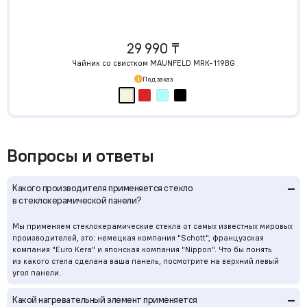
29 990 ₸
Чайник со свистком MAUNFELD MRK-119BG
Под заказ
Вопросы и ответы
–
Какого производителя применяется стекло
в стеклокерамической панели?
Мы применяем стеклокерамические стекла от самых известных мировых
производителей, это: немецкая компания "Schott", французская
компания "Euro Kera" и японская компания "Nippon". Что бы понять
из какого стела сделана ваша панель, посмотрите на верхний левый
угол панели.
–
Какой нагревательный элемент применяется