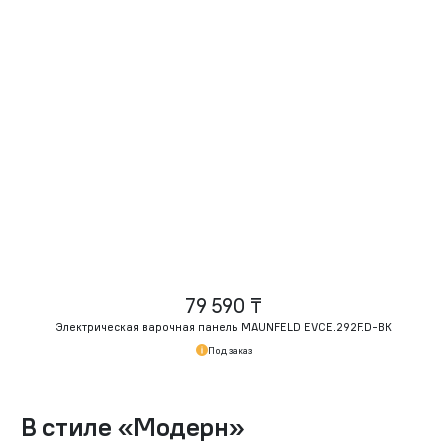
79 590 ₸
Электрическая варочная панель MAUNFELD EVCE.292F.
D-BK
Под заказ
В стиле
«
Модерн
»