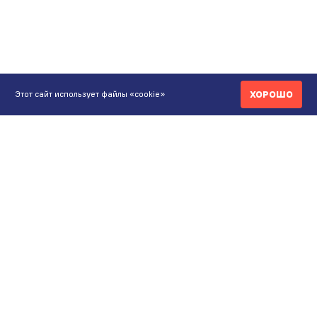
ХОРОШО
Этот сайт использует файлы «cookie»
КОНТАКТЫ
ИНТЕРНЕТ-МАГАЗИН
+7 771 200 77 99
ПН-ВС 9.00-20:00