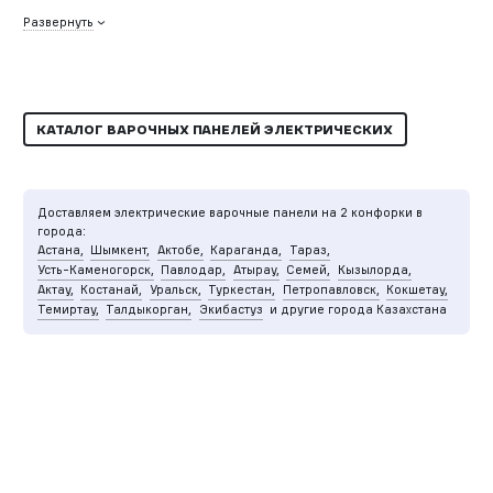
Развернуть
КАТАЛОГ ВАРОЧНЫХ ПАНЕЛЕЙ ЭЛЕКТРИЧЕСКИХ
Доставляем электрические варочные панели на 2 конфорки в
города:
Астана,
Шымкент,
Актобе,
Караганда,
Тараз,
Усть-Каменогорск,
Павлодар,
Атырау,
Семей,
Кызылорда,
Актау,
Костанай,
Уральск,
Туркестан,
Петропавловск,
Кокшетау,
Темиртау,
Талдыкорган,
Экибастуз
и другие города Казахстана