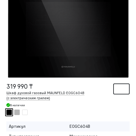
319 990 ₸
Шкаф духовой газовый MAUNFELD EOGC604B
(с электрическим грилем)
В наличии
Артикул
EOGC604B