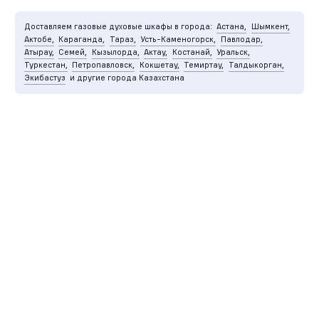
Доставляем газовые духовые шкафы в города:
Астана,
Шымкент,
Актобе,
Караганда,
Тараз,
Усть-Каменогорск,
Павлодар,
Атырау,
Семей,
Кызылорда,
Актау,
Костанай,
Уральск,
Туркестан,
Петропавловск,
Кокшетау,
Темиртау,
Талдыкорган,
Экибастуз
и другие города Казахстана