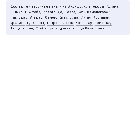
Доставляем варочные панели на 3 конфорки в города:
Астана,
Шымкент,
Актобе,
Караганда,
Тараз,
Усть-Каменогорск,
Павлодар,
Атырау,
Семей,
Кызылорда,
Актау,
Костанай,
Уральск,
Туркестан,
Петропавловск,
Кокшетау,
Темиртау,
Талдыкорган,
Экибастуз
и другие города Казахстана