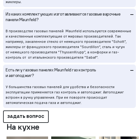
жиклеры.
–
Из каких комплектующих изготавливаются газовые варочные
панели Maunfeld?
В производстве газовых панелей Maunfeld используются современные
и качественные комплектующие от мировых производителей. Так
например, закаленное стекло от немецкого производителя "Schott",
жиклеры от французского производителя "Sourdillon", сталь и чугун
от немецкого производителя "ThyssenKrupp", а конфорки и газ-
контроль от от итальянского производителя "Sabaf".
–
Есть ли у газовых панелях Maunfeld газ контроль
и автоподжиг?
У большинства газовых панелей для удобства и безопасности
эксплуатации применяется газ контроль и автоподжиг. Автоподжиг
встроен в ручку управления. При ее повороте происходит
автоматическая подача газа и автоподжиг.
ЗАДАТЬ ВОПРОС
На кухне