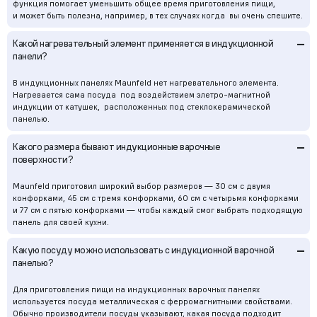
функция помогает уменьшить общее время приготовления пищи,
и может быть полезна, например, в тех случаях когда вы очень спешите.
–
Какой нагревательный элемент применяется в индукционной
панели?
В индукционных панелях Maunfeld нет нагревательного элемента.
Нагревается сама посуда под воздействием элетро-магнитной
индукции от катушек, расположенных под стеклокерамической
панелью.
–
Какого размера бывают индукционные варочные
поверхности?
Maunfeld приготовил широкий выбор размеров — 30 см с двумя
конфорками, 45 см с тремя конфорками, 60 см с четырьмя конфорками
и 77 см с пятью конфорками — чтобы каждый смог выбрать подходящую
панель для своей кухни.
–
Какую посуду можно использовать с индукционной варочной
панелью?
Для приготовления пищи на индукционных варочных панелях
используется посуда металлическая с ферромагнитными свойствами.
Обычно производители посуды указывают, какая посуда подходит