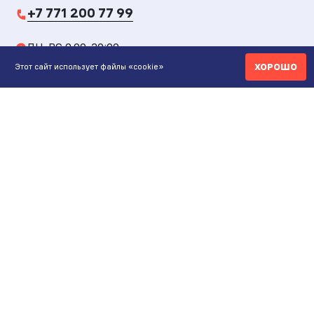
+7 771 200 77 99
ПН-ВС 9.00-20:00
ХОРОШО
Этот сайт использует файлы «cookie»
shop@maunfeld.kz
ОПТОВЫЕ ПРОДАЖИ
+7 771 200 77 99
ПН-ВС 9:00-20:00
ШОУРУМ АЛМАТЫ
Пр. Жибек Жолы, 135
ул. Кабдолова, 1/8
ШОУРУМ АСТАНА
Пр. Улы Дала, 56/2