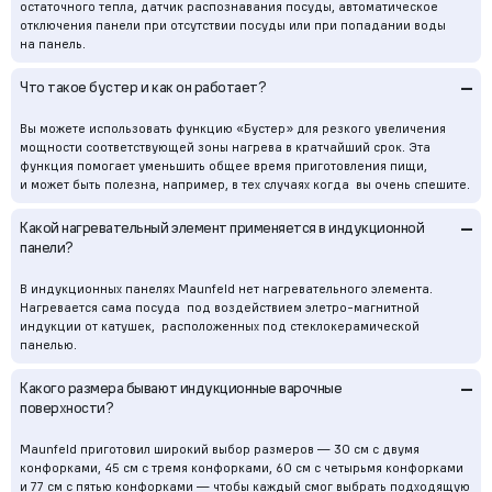
остаточного тепла, датчик распознавания посуды, автоматическое
отключения панели при отсутствии посуды или при попадании воды
на панель.
–
Что такое бустер и как он работает?
Вы можете использовать функцию «Бустер» для резкого увеличения
мощности соответствующей зоны нагрева в кратчайший срок. Эта
функция помогает уменьшить общее время приготовления пищи,
и может быть полезна, например, в тех случаях когда вы очень спешите.
–
Какой нагревательный элемент применяется в индукционной
панели?
В индукционных панелях Maunfeld нет нагревательного элемента.
Нагревается сама посуда под воздействием элетро-магнитной
индукции от катушек, расположенных под стеклокерамической
панелью.
–
Какого размера бывают индукционные варочные
поверхности?
Maunfeld приготовил широкий выбор размеров — 30 см с двумя
конфорками, 45 см с тремя конфорками, 60 см с четырьмя конфорками
и 77 см с пятью конфорками — чтобы каждый смог выбрать подходящую