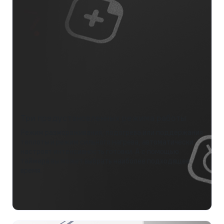
Три предустановленных режима работы
Режим размораживания, подогрева или поддержания
теплоты и режим сильного нагрева, автоматически
настроят интенсивность готовки. А с помощью
таймера вы может выбрать наиболее подходящее
время.