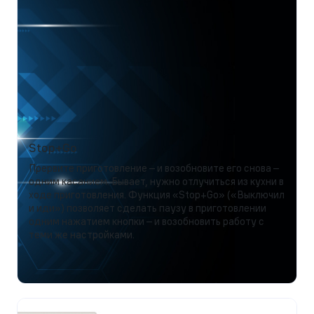
Stop+Go
Прервите приготовление – и возобновите его снова –
одним касанием. Бывает, нужно отлучиться из кухни в
ходе приготовления. Функция «Stop+Go» («Выключил
и иди») позволяет сделать паузу в приготовлении
одним нажатием кнопки – и возобновить работу с
теми же настройками.