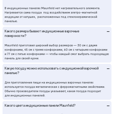
В индукционных панелях Maunfeld нет нагревательного элемента.
Нагревается сама посуда под воздействием элетро-магнитной
индукции от катушек, расположенных под стеклокерамической
панелью.
–
Какого размера бывают индукционные варочные
поверхности?
Maunfeld приготовил широкий выбор размеров — 30 см с двумя
конфорками, 45 см с тремя конфорками, 60 см с четырьмя конфорками
и 77 см с пятью конфорками — чтобы каждый смог выбрать подходящую
панель для своей кухни.
–
Какую посуду можно использовать с индукционной варочной
панелью?
Для приготовления пищи на индукционных варочных панелях
используется посуда металлическая с ферромагнитными свойствами.
Обычно производители посуды указывают, какая посуда подходит
для индукционных панелей.
–
Какого цвета индукционные панели Maunfeld?