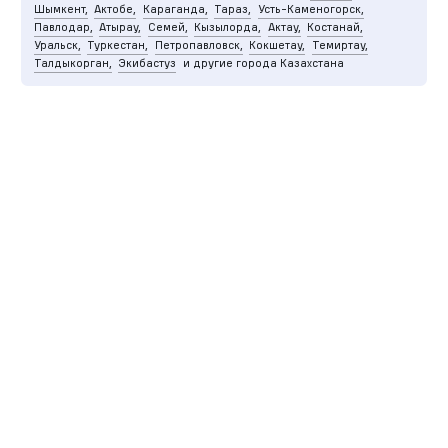
Шымкент,
Актобе,
Караганда,
Тараз,
Усть-Каменогорск,
Павлодар,
Атырау,
Семей,
Кызылорда,
Актау,
Костанай,
Уральск,
Туркестан,
Петропавловск,
Кокшетау,
Темиртау,
Талдыкорган,
Экибастуз
и другие города Казахстана