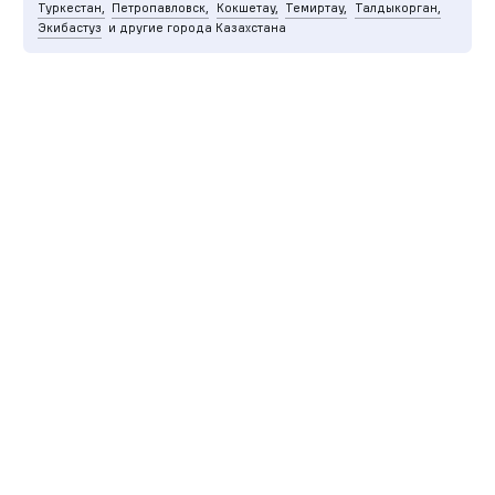
Туркестан,
Петропавловск,
Кокшетау,
Темиртау,
Талдыкорган,
Экибастуз
и другие города Казахстана