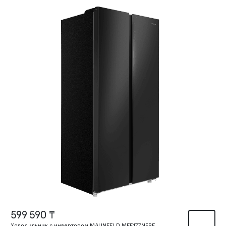
599 590 ₸
Холодильник с инвертором MAUNFELD MFF177NFBE