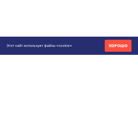
ХОРОШО
Этот сайт использует файлы «cookie»
КОНТАКТЫ
ИНТЕРНЕТ-МАГАЗИН
+7 771 200 77 99
ПН-ВС 9.00-20:00