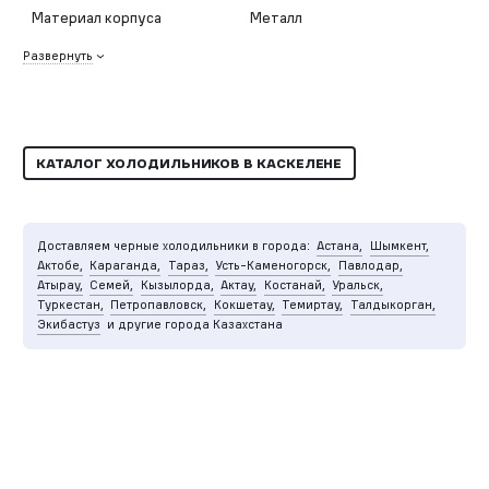
Материал корпуса
Металл
Развернуть
КАТАЛОГ ХОЛОДИЛЬНИКОВ В КАСКЕЛЕНЕ
Доставляем черные холодильники в города:
Астана,
Шымкент,
Актобе,
Караганда,
Тараз,
Усть-Каменогорск,
Павлодар,
Атырау,
Семей,
Кызылорда,
Актау,
Костанай,
Уральск,
Туркестан,
Петропавловск,
Кокшетау,
Темиртау,
Талдыкорган,
Экибастуз
и другие города Казахстана