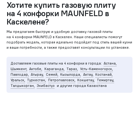
Хотите купить газовую плиту
на 4 конфорки MAUNFELD в
Каскелене?
Мы предлагаем быструю и удобную доставку газовой плиты
на 4 конфорки MAUNFELD в Каскелен. Наши специалисты помогут
подобрать модель, которая идеально подойдет под стиль вашей кухни
и ваши потребности, а также предоставят консультации по установке.
Доставляем газовые плиты на 4 конфорки в города:
Астана,
Шымкент,
Актобе,
Караганда,
Тараз,
Усть-Каменогорск,
Павлодар,
Атырау,
Семей,
Кызылорда,
Актау,
Костанай,
Уральск,
Туркестан,
Петропавловск,
Кокшетау,
Темиртау,
Талдыкорган,
Экибастуз
и другие города Казахстана