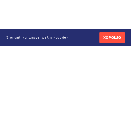
ХОРОШО
Этот сайт использует файлы «cookie»
КОНТАКТЫ
ИНТЕРНЕТ-МАГАЗИН
+7 771 200 77 99
ПН-ВС 9.00-20:00