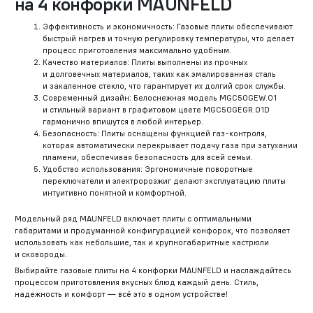
на 4 конфорки MAUNFELD
Эффективность и экономичность: Газовые плиты обеспечивают
быстрый нагрев и точную регулировку температуры, что делает
процесс приготовления максимально удобным.
Качество материалов: Плиты выполнены из прочных
и долговечных материалов, таких как эмалированная сталь
и закаленное стекло, что гарантирует их долгий срок службы.
Современный дизайн: Белоснежная модель MGC50GEW.01
и стильный вариант в графитовом цвете MGC50GEGR.01D
гармонично впишутся в любой интерьер.
Безопасность: Плиты оснащены функцией газ-контроля,
которая автоматически перекрывает подачу газа при затухании
пламени, обеспечивая безопасность для всей семьи.
Удобство использования: Эргономичные поворотные
переключатели и электророзжиг делают эксплуатацию плиты
интуитивно понятной и комфортной.
Модельный ряд MAUNFELD включает плиты с оптимальными
габаритами и продуманной конфигурацией конфорок, что позволяет
использовать как небольшие, так и крупногабаритные кастрюли
и сковороды.
Выбирайте газовые плиты на 4 конфорки MAUNFELD и наслаждайтесь
процессом приготовления вкусных блюд каждый день. Стиль,
надежность и комфорт — всё это в одном устройстве!