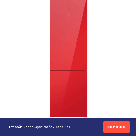
608 990 ₸
ХОРОШО
Этот сайт использует файлы «cookie»
Холодильник MAUNFELD MFF200NFR