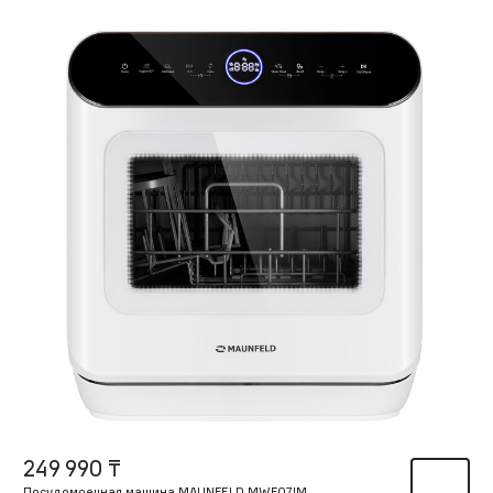
249 990 ₸
Посудомоечная машина MAUNFELD MWF07IM