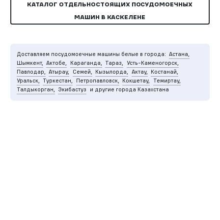
КАТАЛОГ ОТДЕЛЬНОСТОЯЩИХ ПОСУДОМОЕЧНЫХ
МАШИН В КАСКЕЛЕНЕ
Доставляем посудомоечные машины белые в города:
Астана,
Шымкент,
Актобе,
Караганда,
Тараз,
Усть-Каменогорск,
Павлодар,
Атырау,
Семей,
Кызылорда,
Актау,
Костанай,
Уральск,
Туркестан,
Петропавловск,
Кокшетау,
Темиртау,
Талдыкорган,
Экибастуз
и другие города Казахстана