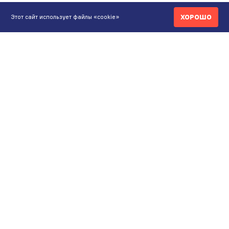
ХОРОШО
Этот сайт использует файлы «cookie»
КОНТАКТЫ
ИНТЕРНЕТ-МАГАЗИН
+7 771 200 77 99
ПН-ВС 9.00-20:00
shop@maunfeld.kz
ОПТОВЫЕ ПРОДАЖИ
+7 771 200 77 99