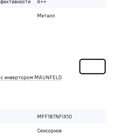
ффективности
A++
Металл
к с инвертором MAUNFELD
MFF187NFIX10
Сенсорное