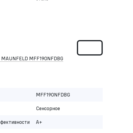
ом MAUNFELD MFF190NFDBG
MFF190NFDBG
Сенсорное
ффективности
A+