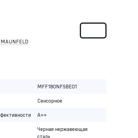
к MAUNFELD
MFF180NFSBE01
Сенсорное
ффективности
A++
Черная нержавеющая
сталь