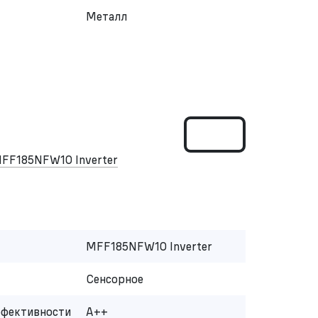
Металл
FF185NFW10 Inverter
MFF185NFW10 Inverter
Сенсорное
ффективности
A++