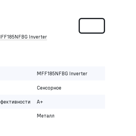
FF185NFBG Inverter
MFF185NFBG Inverter
Сенсорное
ффективности
A+
Металл