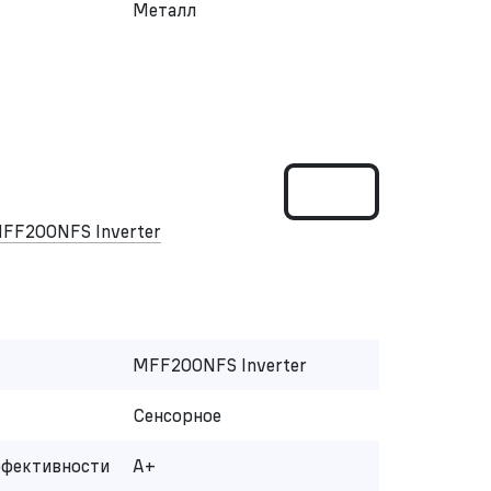
Металл
FF200NFS Inverter
MFF200NFS Inverter
Сенсорное
ффективности
A+