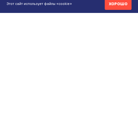
ХОРОШО
Этот сайт использует файлы «cookie»
КОНТАКТЫ
ИНТЕРНЕТ-МАГАЗИН
+7 771 200 77 99
ПН-ВС 9.00-20:00
shop@maunfeld.kz
ОПТОВЫЕ ПРОДАЖИ
+7 771 200 77 99