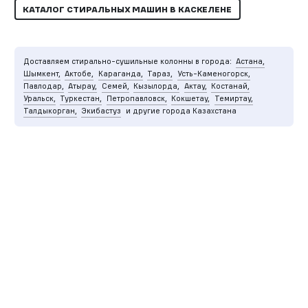
КАТАЛОГ СТИРАЛЬНЫХ МАШИН В КАСКЕЛЕНЕ
Доставляем стирально-сушильные колонны в города:
Астана,
Шымкент,
Актобе,
Караганда,
Тараз,
Усть-Каменогорск,
Павлодар,
Атырау,
Семей,
Кызылорда,
Актау,
Костанай,
Уральск,
Туркестан,
Петропавловск,
Кокшетау,
Темиртау,
Талдыкорган,
Экибастуз
и другие города Казахстана