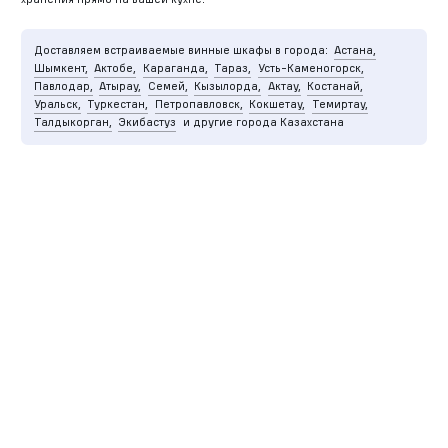
Доставляем встраиваемые винные шкафы в города:
Астана,
Шымкент,
Актобе,
Караганда,
Тараз,
Усть-Каменогорск,
Павлодар,
Атырау,
Семей,
Кызылорда,
Актау,
Костанай,
Уральск,
Туркестан,
Петропавловск,
Кокшетау,
Темиртау,
Талдыкорган,
Экибастуз
и другие города Казахстана