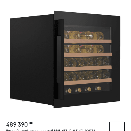
489 390 ₸
Винный шкаф встраиваемый MAUNFELD MBWC-92S36