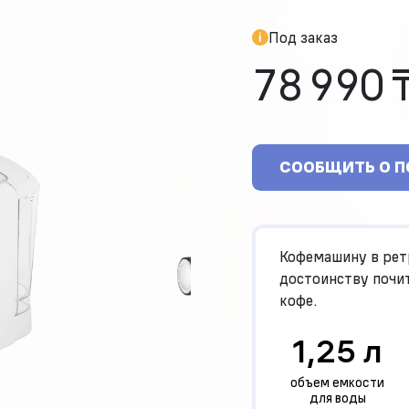
Под заказ
78 990 
СООБЩИТЬ О 
Кофемашину в рет
достоинству почи
кофе.
1,25 л
объем емкости
для воды