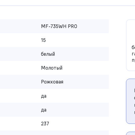
MF-735WH PRO
15
б
г
белый
п
Молотый
Рожковая
да
да
237