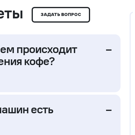
еты
ЗАДАТЬ ВОПРОС
ием происходит
–
ения кофе?
машин есть
–