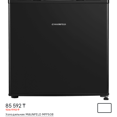
85 592 ₸
106 990 ₸
Холодильник MAUNFELD MFF50B