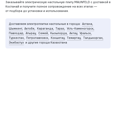
Заказывайте электрическую настольную плиту MAUNFELD с доставкой в
Костанай и получите полное сопровождение на всех этапах —
от подбора до установки и использования.
Доставляем электроплитки настольные в города:
Астана,
Шымкент,
Актобе,
Караганда,
Тараз,
Усть-Каменогорск,
Павлодар,
Атырау,
Семей,
Кызылорда,
Актау,
Уральск,
Туркестан,
Петропавловск,
Кокшетау,
Темиртау,
Талдыкорган,
Экибастуз
и другие города Казахстана