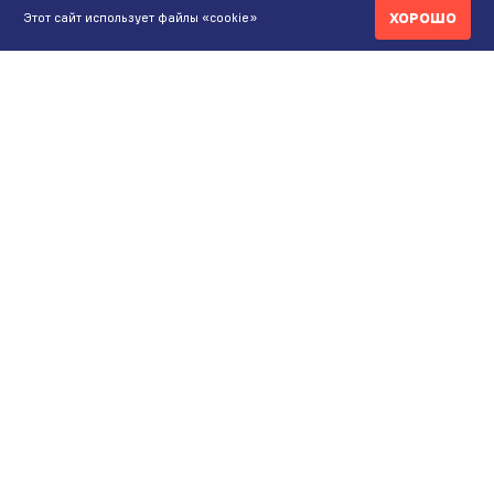
ХОРОШО
Этот сайт использует файлы «cookie»
КОНТАКТЫ
ИНТЕРНЕТ-МАГАЗИН
+7 771 200 77 99
ПН-ВС 9.00-20:00
shop@maunfeld.kz
ОПТОВЫЕ ПРОДАЖИ
+7 771 200 77 99