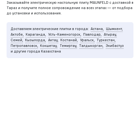
Заказывайте электрическую настольную плиту MAUNFELD с доставкой в
Тараз и получите полное сопровождение на всех этапах — от подбора
до установки и использования.
Доставляем электрические плитки в города:
Астана,
Шымкент,
Актобе,
Караганда,
Усть-Каменогорск,
Павлодар,
Атырау,
Семей,
Кызылорда,
Актау,
Костанай,
Уральск,
Туркестан,
Петропавловск,
Кокшетау,
Темиртау,
Талдыкорган,
Экибастуз
и другие города Казахстана