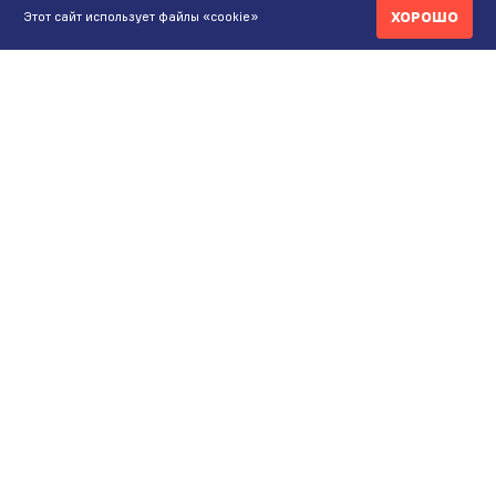
ХОРОШО
Этот сайт использует файлы «cookie»
КОНТАКТЫ
ИНТЕРНЕТ-МАГАЗИН
+7 771 200 77 99
ПН-ВС 9.00-20:00
shop@maunfeld.kz
ОПТОВЫЕ ПРОДАЖИ
+7 771 200 77 99