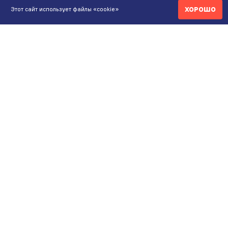
ХОРОШО
Этот сайт использует файлы «cookie»
КОНТАКТЫ
ИНТЕРНЕТ-МАГАЗИН
+7 771 200 77 99
ПН-ВС 9.00-20:00
shop@maunfeld.kz
ОПТОВЫЕ ПРОДАЖИ
+7 771 200 77 99
ПН-ВС 9:00-20:00
ШОУРУМ АЛМАТЫ
Пр. Жибек Жолы, 135